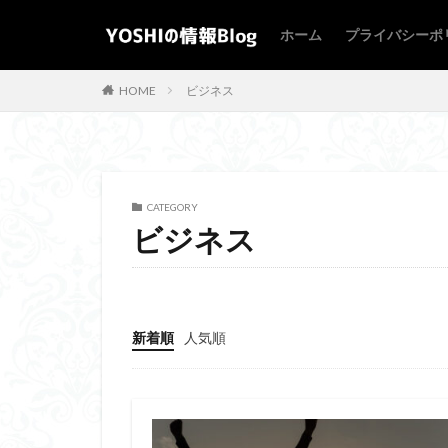
ホーム
プライバシーポ
WEB
デザイン
HOME
ビジネス
カテゴリー
CATEGORY
タグ
ビジネス
DX
ITパスポ
リスキリング
簿記
試験
新着順
人気順