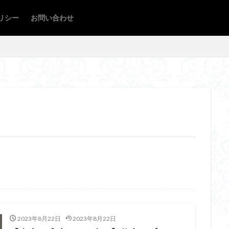
リシー
お問い合わせ
SEO
ート
サポート
スキル
スキルアップ
デジタル
ノウハウ
会計
勉強
基本情報技術者
大学
奨学金
学生
成
資格
過去問
検索
2023年8月22日
2023年8月22日